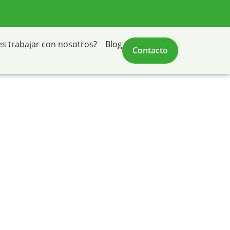
nativa
es trabajar con nosotros?
Blog
Contacto
eganés
amiento real y
.