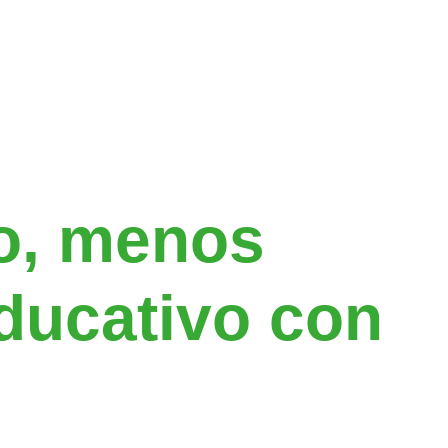
ucativa cerca
alores de
pero que
o, menos
ducativo con