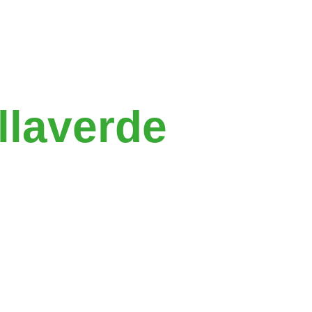
Somos un
llaverde
,
can una opción
educativo.