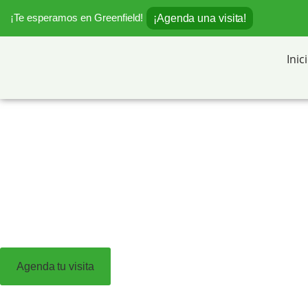
¡Te esperamos en Greenfield!
¡Agenda una visita!
Colegio Greenf
Inic
educativa para
Educación cer
un proyecto ed
Agenda tu visita