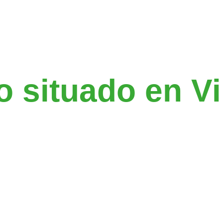
la respuesta. 
o situado en Vi
milias que bus
ro del sistema 