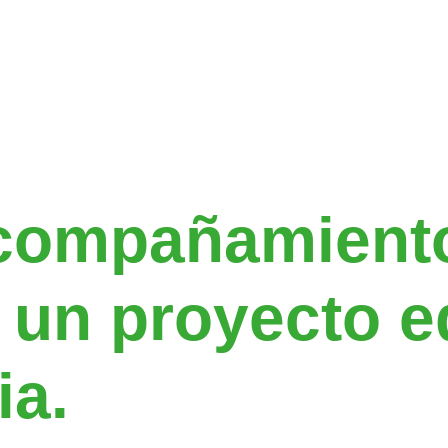
alternativa ed
ue mantenga v
 y comunidad, 
compañamient
 un proyecto e
ia.