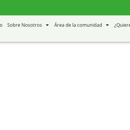
ield, una alter
io
Sobre Nosotros
Área de la comunidad
¿Quier
 familias de L
cana, acompañ
ucativo propio