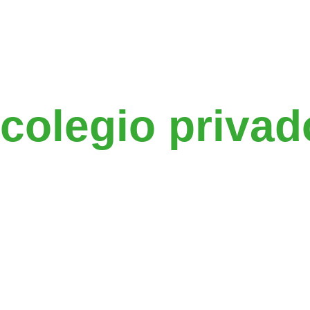
Greenfield es 
colegio privad
elegido por fa
diferente dent