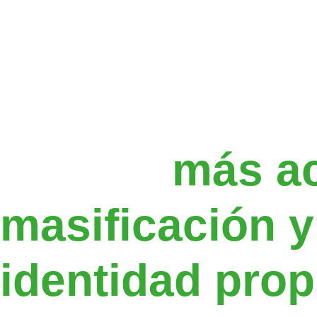
Si buscas una 
de Leganés, q
accesibilidad
ofrezca
más a
masificación y
identidad prop